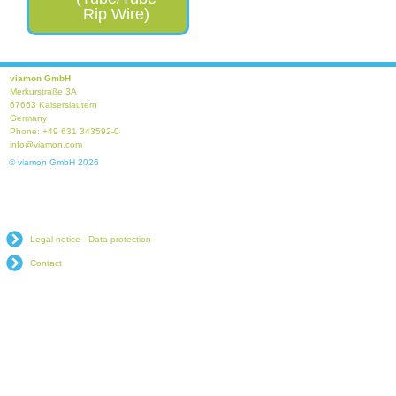
Rip Wire)
viamon GmbH
Merkurstraße 3A
67663 Kaiserslautern
Germany
Phone: +49 631 343592-0
info@viamon.com
© viamon GmbH 2026
Legal notice - Data protection
Contact