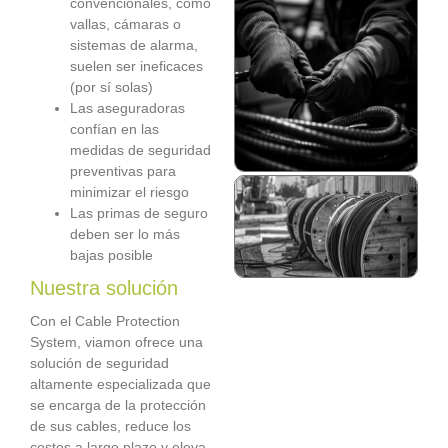
convencionales, como
vallas, cámaras o
sistemas de alarma,
suelen ser ineficaces
(por sí solas)
Las aseguradoras
confían en las
medidas de seguridad
preventivas para
minimizar el riesgo
Las primas de seguro
deben ser lo más
bajas posible
Nuestra solución
Con el Cable Protection
System, viamon ofrece una
solución de seguridad
altamente especializada que
se encarga de la protección
de sus cables, reduce los
costes a largo plazo y eleva