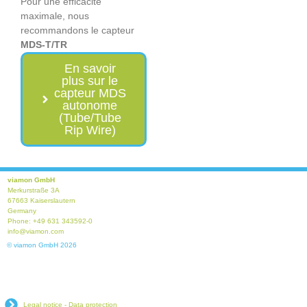
Pour une efficacité
maximale, nous
recommandons le capteur
MDS-T/TR
En savoir
plus sur le
capteur MDS
autonome
(Tube/Tube
Rip Wire)
viamon GmbH
Merkurstraße 3A
67663 Kaiserslautern
Germany
Phone: +49 631 343592-0
info@viamon.com
© viamon GmbH 2026
Legal notice - Data protection