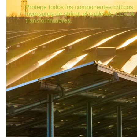
Protege todos los componentes críticos: ,
inversores de string, el cableado CC/CA,
transformadores.