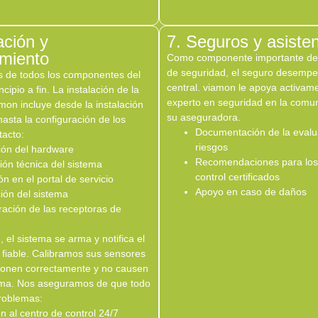
ación y
7. Seguros y asiste
amiento
Como componente importante de
de seguridad, el seguro desempe
 de todos los componentes del
central. viamon le apoya activa
cipio a fin. La instalación de la
experto en seguridad en la comu
mon incluye desde la instalación
su aseguradora.
asta la configuración de los
Documentación de la evalu
tacto:
riesgos
ción del hardware
Recomendaciones para los
ión técnica del sistema
control certificados
ón en el portal de servicio
Apoyo en caso de daños
ción del sistema
ración de las receptoras de
, el sistema se arma y notifica el
 fiable. Calibramos sus sensores
ionen correctamente y no causen
ema. Nos aseguramos de que todo
problemas:
n al centro de control 24/7