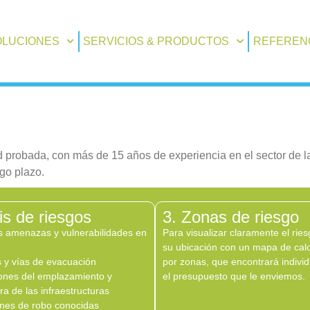
OLUCIONES
SERVICIOS & PRODUCTOS
REFEREN
 probada, con más de 15 años de experiencia en el sector de la
rgo plazo.
sis de riesgos
3. Zonas de riesgo
s amenazas y vulnerabilidades en
Para visualizar claramente el rie
su ubicación con un mapa de calo
 y vías de evacuación
por zonas, que encontrará indivi
ones del emplazamiento y
el presupuesto que le enviemos.
ra de las infraestructuras
ones de robo conocidas