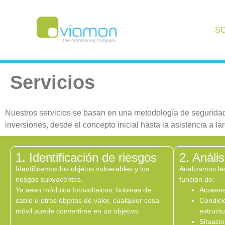
S
Servicios
Nuestros servicios se basan en una metodología de seguridad
inversiones, desde el concepto inicial hasta la asistencia a la
1. Identificación de riesgos
2. Análi
Identificamos los objetos vulnerables y los
Analizamos la
riesgos subyacentes.
función de:
Ya sean módulos fotovoltaicos, bobinas de
Accesos
cable u otros objetos de valor, cualquier cosa
Condici
móvil puede convertirse en un objetivo.
estructu
Situaci