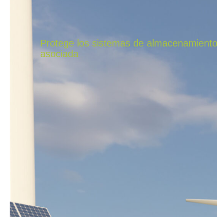
Protege los sistemas de almacenamiento d
asociada