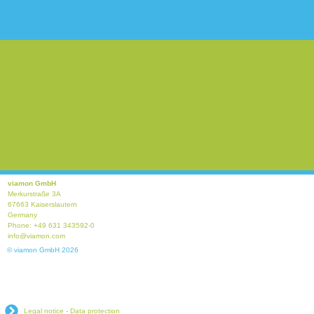
viamon GmbH
Merkurstraße 3A
67663 Kaiserslautern
Germany
Phone: +49 631 343592-0
info@viamon.com
© viamon GmbH 2026
Legal notice - Data protection