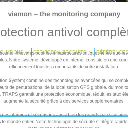
otection antivol complè
urité innovants pour les infrastructures critiques telles que les 
âbles. Notre système, développé en interne, consiste en une com
efficacement tous les composants de votre installation.
ction
S
ystem) combine des technologies avancées qui se compl
teurs de perturbations, de la localisation GPS globale, du monit
fs, TRAPS garantit une protection économique, réduit les taux éle
augmente la sécurité grâce à des services supplémentaires.
i des alarmes et sécurisons aussi bien les grands parcs solaire
s le monde entier. Notre technologie de sécurité s’intègre rapid
installations existantes et nouvelles.