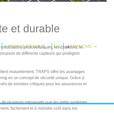
te et durable
installations photovoltaïques, les chantiers, le
binaison de différents capteurs qui protègent
ètent mutuellement. TRAPS offre les avantages
oring en un concept de sécurité unique. Grâce à
vés de sinistres critiques pour les assurances et
s de plusieurs mégawatts que les petits systèmes
ement, facilement et à moindre coût dans les