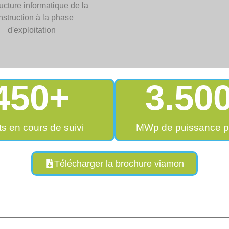
450
+
3.50
ts en cours de suivi
MWp de puissance p
Télécharger la brochure viamon
t solutions