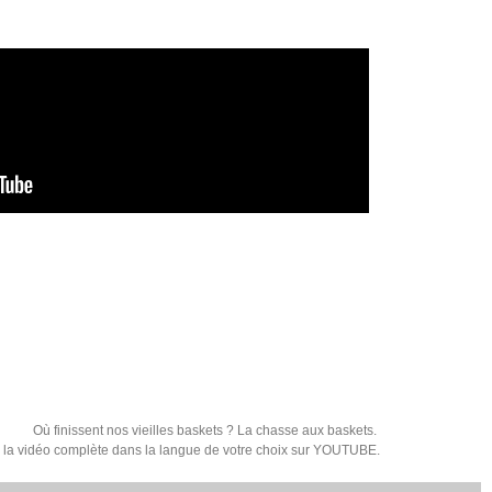
Où finissent nos vieilles baskets ? La chasse aux baskets.
 la vidéo complète dans la langue de votre choix sur YOUTUBE.
ITÉ