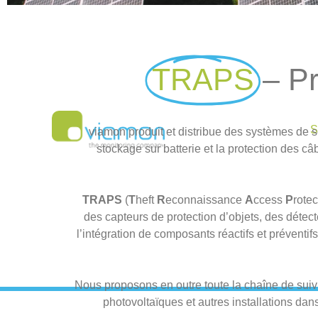
Battery Protection
TRAPS
– Pr
Lire la suite
viamon produit et distribue des systèmes de séc
stockage sur batterie et la protection des c
TRAPS
(
T
heft
R
econnaissance
A
ccess
P
rote
des capteurs de protection d’objets, des détec
l’intégration de composants réactifs et préventi
Nous proposons en outre toute la chaîne de suiv
photovoltaïques et autres installations dan