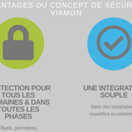
TECTION POUR
UNE INTÉGRAT
TOUS LES
SOUPLE
AINES & DANS
dans des installati
TOUTES LES
nouvelles ou existan
PHASES
Objets, périmètres,
ructure informatique de la
nstruction à la phase
d'exploitation