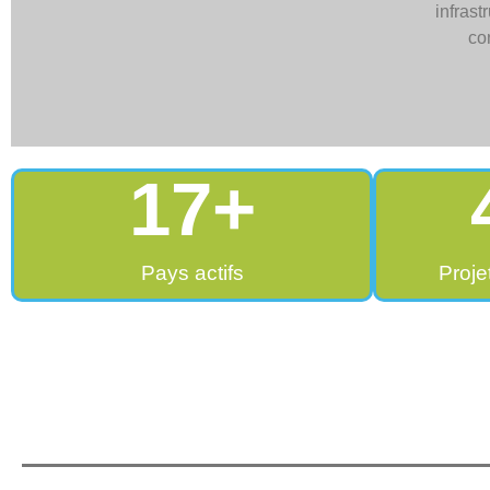
17
+
Pays actifs
Proje
Domaines d'application e