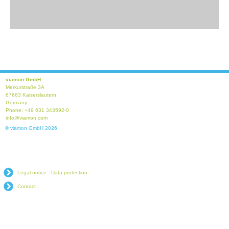
viamon GmbH
Merkurstraße 3A
67663 Kaiserslautern
Germany
Phone: +49 631 343592-0
info@viamon.com
© viamon GmbH 2026
Legal notice - Data protection
Contact