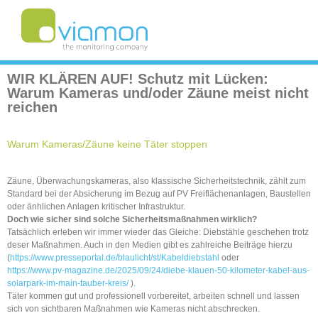
WIR KLÄREN AUF! Schutz mit Lücken:
Warum Kameras und/oder Zäune meist nicht
reichen
Warum Kameras/Zäune keine Täter stoppen
Zäune, Überwachungskameras, also klassische Sicherheitstechnik, zählt zum
Standard bei der Absicherung im Bezug auf PV Freiflächenanlagen, Baustellen
oder änhlichen Anlagen kritischer Infrastruktur.
Doch wie sicher sind solche Sicherheitsmaßnahmen wirklich?
Tatsächlich erleben wir immer wieder das Gleiche: Diebstähle geschehen trotz
deser Maßnahmen. Auch in den Medien gibt es zahlreiche Beiträge hierzu
(
https://www.presseportal.de/blaulicht/st/Kabeldiebstahl
oder
https://www.pv-magazine.de/2025/09/24/diebe-klauen-50-kilometer-kabel-aus-
solarpark-im-main-tauber-kreis/
).
Täter kommen gut und professionell vorbereitet, arbeiten schnell und lassen
sich von sichtbaren Maßnahmen wie Kameras nicht abschrecken.