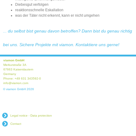
Diebesgut verfolgen
reaktionsschnelle Eskallation
was der Täter nicht erkennt, kann er nicht umgehen
... du selbst bist genau davon betroffen? Dann bist du genau richtig
bei uns. Sichere Projekte mit viamon. Kontaktiere uns gerne!
viamon GmbH
Merkurstraße 3A
67663 Kaiserslautern
Germany
Phone: +49 631 343592-0
info@viamon.com
© viamon GmbH 2026
Legal notice - Data protection
Contact