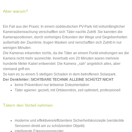
Aber warum?
Ein Fall aus der Praxis: In einem süddeutschen PV-Park mit vollumfänglicher
Kameraüberwachung verschafften sich Täter nachts Zutritt. Sie kannten die
Kamerapositionen, durch vorheriges Erkunden der Wege und Gegebenheiten
außerhalb der Zaunlinie, trugen Masken und verschafften sich Zutritt in nur
wenigen Minuten.
Die Kameras erkannten nichts, da die Täter an einem Punkt eindrungen wo die
Kamera nicht mehr ausreichte. Innerhalb von 20 Minuten waren mehrere
hunderte Meter Kabel entwendet. Die Kamera ,,sah“ angeblich alles, aber
niemand griff ein.
So kam es zu einem 5 stelligen Schaden in dem betroffenen Solarpark.
Der Denkfehler: SICHTBARE TECHNIK ALLEINE SCHÜTZT NICHT
keine Prävention/ nur teilweise Dokumentation
Täter agieren: gezielt, mit Ortskenntnis, zeit optimiert, professionell
Tätern den Vorteil nehmen
moderne und effektivere/effizientere Sicherheitskonzepte (versteckte
Sensoren direkt am zu schützenden Objekt)
intelligente Erkennungsmuster