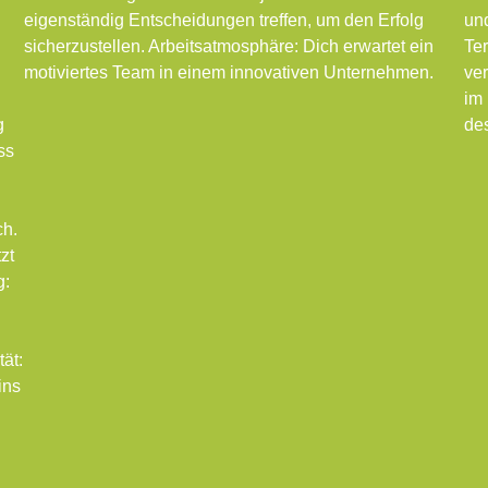
eigenständig Entscheidungen treffen, um den Erfolg
und
sicherzustellen. Arbeitsatmosphäre: Dich erwartet ein
Te
motiviertes Team in einem innovativen Unternehmen.
ve
im 
g
de
ss
ch.
zt
g:
ät:
ins