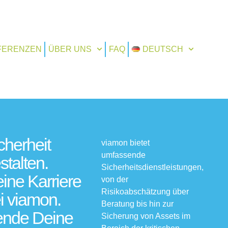
FERENZEN
ÜBER UNS
FAQ
DEUTSCH
cherheit
viamon bietet
umfassende
stalten.
Sicherheitsdienstleistungen,
ine Karriere
von der
Risikoabschätzung über
i viamon.
Beratung bis hin zur
nde Deine
Sicherung von Assets im