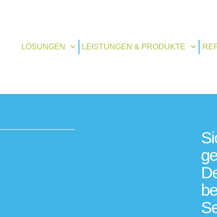
LÖSUNGEN
LEISTUNGEN & PRODUKTE
RE
Si
ge
De
be
Se