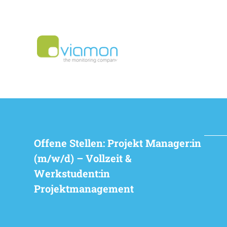
Offene Stellen: Projekt Manager:in
(m/w/d) – Vollzeit &
Werkstudent:in
Projektmanagement