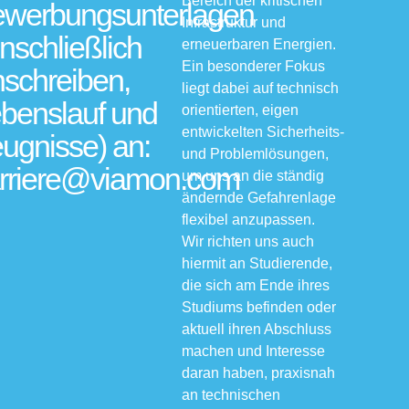
Bereich der kritischen
werbungsunterlagen
Infrastruktur und
inschließlich
erneuerbaren Energien.
Ein besonderer Fokus
schreiben,
liegt dabei auf technisch
benslauf und
orientierten, eigen
entwickelten Sicherheits-
ugnisse) an:
und Problemlösungen,
rriere@viamon.com
um uns an die ständig
ändernde Gefahrenlage
flexibel anzupassen.
Wir richten uns auch
hiermit an Studierende,
die sich am Ende ihres
Studiums befinden oder
aktuell ihren Abschluss
machen und Interesse
daran haben, praxisnah
an technischen