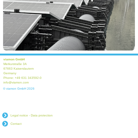
viamon GmbH
Merkurstraße 3A
67663 Kaiserslautern
Germany
Phone: +49 631 343592-0
info@viamon.com
© viamon GmbH 2026
Legal notice - Data protection
Contact