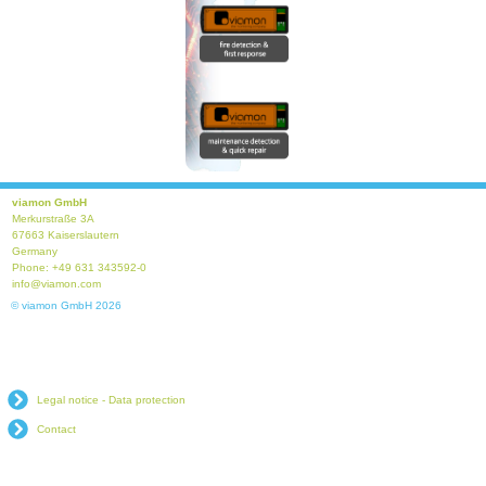
viamon GmbH
Merkurstraße 3A
67663 Kaiserslautern
Germany
Phone: +49 631 343592-0
info@viamon.com
© viamon GmbH 2026
Legal notice - Data protection
Contact