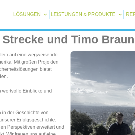
LÖSUNGEN
LEISTUNGEN & PRODUKTE
RE
er Strecke und Timo Brau
stein auf eine wegweisende
erika! Mit großen Projekten
herheitslösungen bietet
ien.
n wertvolle Einblicke und
n in der Geschichte von
unserer Erfolgsgeschichte.
en Perspektiven erweitert und
t. Wir freuen uns auf eine