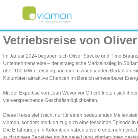
Vetriebsreise von Oliv
Im Januar 2024 begaben sich Oliver Strecke und Timo Braun
Unternehmensreise – der strategische Markteinstieg in Südam
über 100 MWp Leistung und einem wachsenden Bedarf an Sic
Kolumbien atrraktive Chancen im Bereich erneuerbarer Energ
Mit der Expertise von Juan Wever vor Ort eröffneten sich ihne
vielversprechende Geschäftsmöglichkeiten.
Diese Reise steht nicht nur für einen bedeutenden Meilenstei
viamon, sondern markiert zugleich eine fesselnde Episode in 
Die Erfahrungen in Kolumbien haben unsere unternehmerisch
auch unsere Begeisterung für neue Herausforderungen gestärk